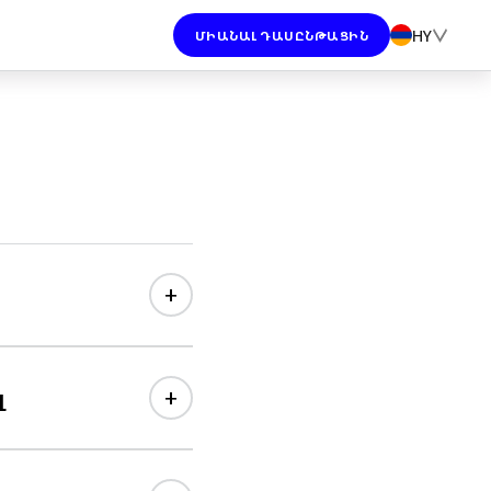
HY
ՄԻԱՆԱԼ ԴԱՍԸՆԹԱՑԻՆ
+
+
լ