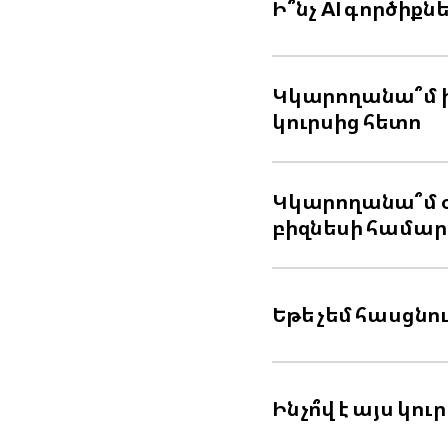
Ի՞նչ AI գործիք
Կկարողանա՞մ ի
կուրսից հետո
Կկարողանա՞մ 
բիզնեսի համար
Եթե չեմ հասցնում
Ինչո՞վ է այս կո