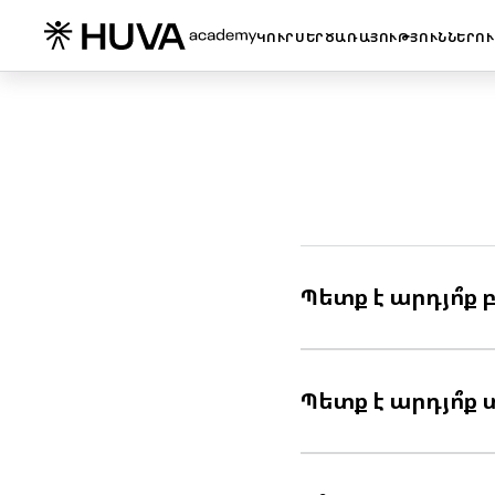
ԿՈՒՐՍԵՐ
ԾԱՌԱՅՈՒԹՅՈՒՆՆԵՐ
Ո
Պետք է արդյո՞ք
Պետք է արդյո՞