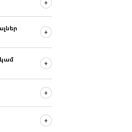
+
ալներ
+
 կամ
+
+
+