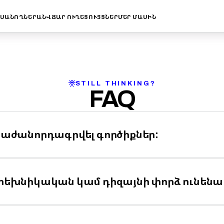
ՒՍԱՆՈՂՆԵՐ
ԱՆՎՃԱՐ ՈՒՂԵՑՈՒՅՑՆԵՐ
ՄԵՐ ՄԱՍԻՆ
STILL THINKING?
FAQ
 բաժանորդագրվել գործիքներ:
ք տեխնիկական կամ դիզայնի փորձ ունենա