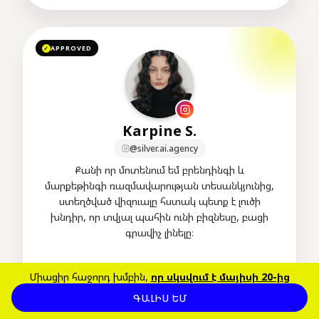
APPROVED
✓
Karpine S.
@silver.ai.agency
Քանի որ մոտենում եմ բրենդինգի և
մարքեթինգի ռազմավարության տեսանկյունից,
ստեղծված վիզուալը հստակ պետք է լուծի
խնդիր, որ տվյալ պահին ունի բիզնեսը, բացի
գրավիչ լինելը։
Միացիր հաջորդ խմբին,
որ սկսվում է մայիսի 20-ից
AI CREATOR
AI CONTENT ACADEMY
ԳԱԼԻՍ ԵՄ
ՏԵՍՆԵԼ ՊՈՐՏՖՈԼԻՈՆ