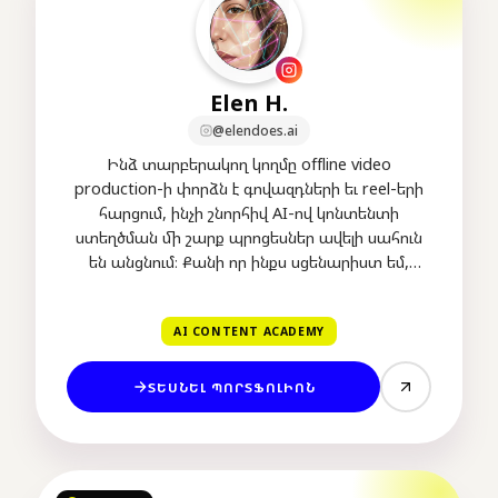
Elen H.
@elendoes.ai
Ինձ տարբերակող կողմը offline video
production-ի փորձն է գովազդների եւ reel-երի
հարցում, ինչի շնորհիվ AI-ով կոնտենտի
ստեղծման մի շարք պրոցեսներ ավելի սահուն
են անցնում։ Քանի որ ինքս սցենարիստ եմ,
փնտրում եմ մտքի ներկայացման հետաքրքիր
անկյուններ, որոնք էմոցիոնալ ազդեցություն են
AI CONTENT ACADEMY
թողնում։
ՏԵՍՆԵԼ ՊՈՐՏՖՈԼԻՈՆ