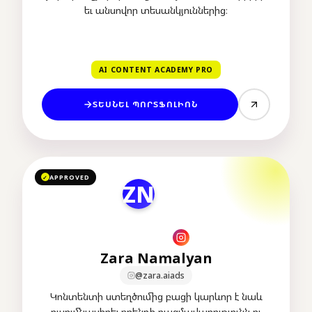
եւ անսովոր տեսանկյուններից։
AI CONTENT ACADEMY PRO
ՏԵՍՆԵԼ ՊՈՐՏՖՈԼԻՈՆ
APPROVED
✓
ZN
Zara Namalyan
@zara.aiads
Կոնտենտի ստեղծումից բացի կարևոր է նաև
ուսումնասիրել բրենդի ռազմավարությունն ու