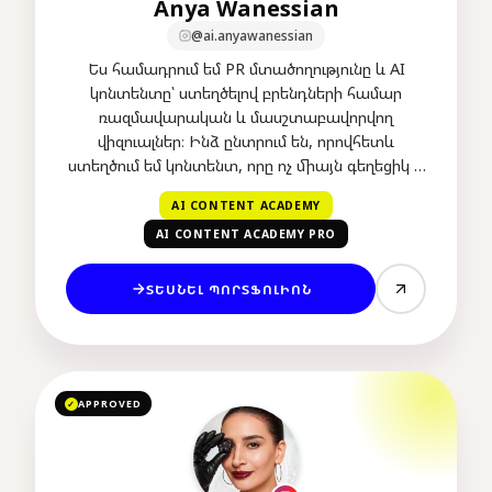
Anya Wanessian
@ai.anyawanessian
Ես համադրում եմ PR մտածողությունը և AI
կոնտենտը՝ ստեղծելով բրենդների համար
ռազմավարական և մասշտաբավորվող
վիզուալներ։ Ինձ ընտրում են, որովհետև
ստեղծում եմ կոնտենտ, որը ոչ միայն գեղեցիկ է,
այլ նաև ճիշտ դիրքավորում է բիզնեսը շուկայում։
AI CONTENT ACADEMY
AI CONTENT ACADEMY PRO
ՏԵՍՆԵԼ ՊՈՐՏՖՈԼԻՈՆ
APPROVED
✓