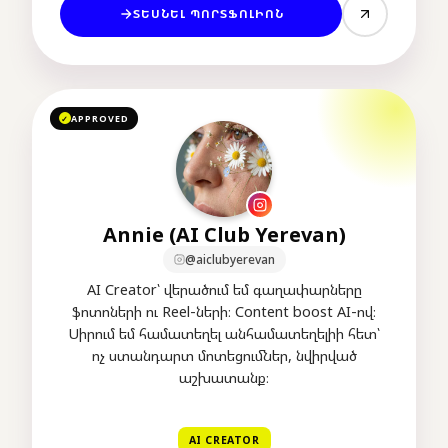
ՏԵՍՆԵԼ ՊՈՐՏՖՈԼԻՈՆ
APPROVED
✓
Annie (AI Club Yerevan)
@aiclubyerevan
AI Creator՝ վերածում եմ գաղափարները
ֆոտոների ու Reel-ների։ Content boost AI-ով։
Սիրում եմ համատեղել անհամատեղելիի հետ՝
ոչ ստանդարտ մոտեցումներ, նվիրված
աշխատանք։
AI CREATOR