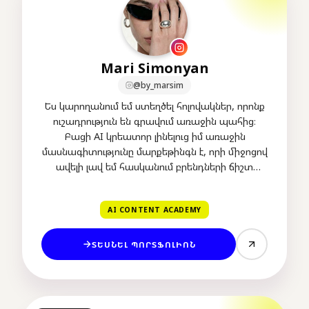
Mari Simonyan
@by_marsim
Ես կարողանում եմ ստեղծել հոլովակներ, որոնք
ուշադրություն են գրավում առաջին պահից։
Բացի AI կրեատոր լինելուց իմ առաջին
մասնագիտությունը մարքեթինգն է, որի միջոցով
ավելի լավ եմ հասկանում բրենդների ճիշտ
մոտեցումը և սպառողների վարքագիծը։
AI CONTENT ACADEMY
ՏԵՍՆԵԼ ՊՈՐՏՖՈԼԻՈՆ