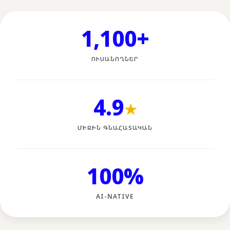
1,100+
ՈՒՍԱՆՈՂՆԵՐ
4.9
★
ՄԻՋԻՆ ԳՆԱՀԱՏԱԿԱՆ
100%
AI-NATIVE