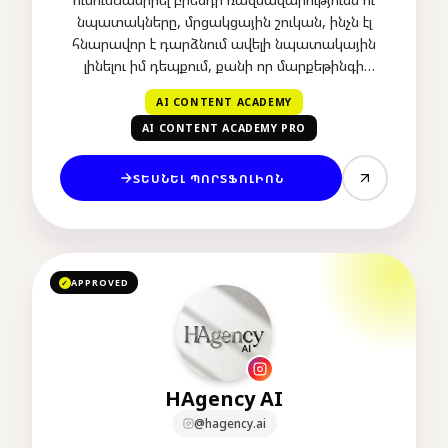
նպատակները, մրցակցային շուկան, ինչն էլ
հնարավոր է դարձնում ավելի նպատակային
լինելու իմ դեպքում, քանի որ մարքեթինգի
մասնագետ եմ՝ ավելի քան 6 տարվա փորձով։
AI CONTENT ACADEMY
AI CONTENT ACADEMY PRO
ՏԵՍՆԵԼ ՊՈՐՏՖՈԼԻՈՆ
APPROVED
✓
HAgency AI
@hagency.ai