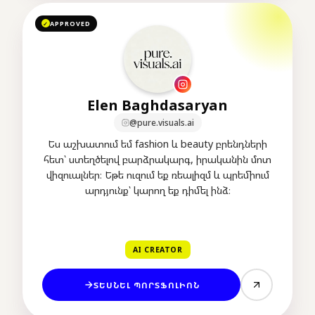
APPROVED
✓
Elen Baghdasaryan
@pure.visuals.ai
Ես աշխատում եմ fashion և beauty բրենդների
հետ՝ ստեղծելով բարձրակարգ, իրականին մոտ
վիզուալներ։ Եթե ուզում եք ռեալիզմ և պրեմիում
արդյունք՝ կարող եք դիմել ինձ։
AI CREATOR
ՏԵՍՆԵԼ ՊՈՐՏՖՈԼԻՈՆ