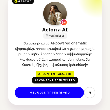
APPROVED
✓
Aeloria AI
@aeloria_ai
Ես ստեղծում եմ AI-powered cinematic
վիզուալներ, որոնք գրավում են ուշադրությունը և
բարձրացնում բրենդի ներգրավվածությունը։
Կաշխատեմ ձեր գաղափարները վերածել
հստակ, հիշվող և վաճառող կոնտենտի։
AI CONTENT ACADEMY
AI CONTENT ACADEMY PRO
ՏԵՍՆԵԼ ՊՈՐՏՖՈԼԻՈՆ