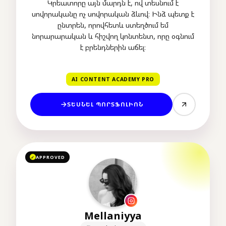
Կրեատորը այն մարդն է, ով տեսնում է
սովորականը ոչ սովորական ձևով։ Ինձ պետք է
ընտրեն, որովհետև ստեղծում եմ
նորարարական և հիշվող կոնտենտ, որը օգնում
է բրենդներին աճել։
AI CONTENT ACADEMY PRO
ՏԵՍՆԵԼ ՊՈՐՏՖՈԼԻՈՆ
APPROVED
✓
Mellaniyya