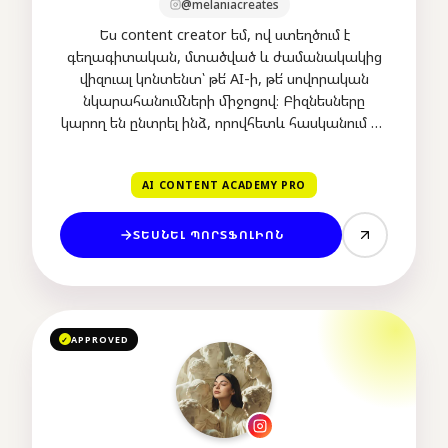
@melaniacreates
Ես content creator եմ, ով ստեղծում է
գեղագիտական, մտածված և ժամանակակից
վիզուալ կոնտենտ՝ թե՛ AI-ի, թե՛ սովորական
նկարահանումների միջոցով։ Բիզնեսները
կարող են ընտրել ինձ, որովհետև հասկանում եմ
բրենդի ոճը, տրամադրությունը և այն, թե
ինչպիսի կոնտենտն է օգնում առանձնանալ։
AI CONTENT ACADEMY PRO
ՏԵՍՆԵԼ ՊՈՐՏՖՈԼԻՈՆ
APPROVED
✓