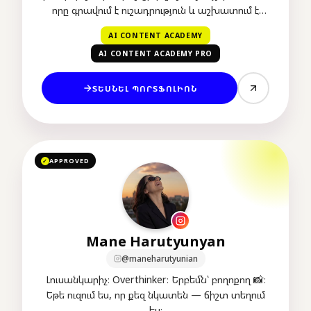
որը գրավում է ուշադրություն և աշխատում է
վաճառքի համար։
AI CONTENT ACADEMY
AI CONTENT ACADEMY PRO
ՏԵՍՆԵԼ ՊՈՐՏՖՈԼԻՈՆ
APPROVED
✓
Mane Harutyunyan
@maneharutyunian
Լուսանկարիչ։ Overthinker։ Երբեմն՝ բողոքող 📸։
Եթե ուզում ես, որ քեզ նկատեն — ճիշտ տեղում
ես։