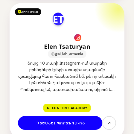
APPROVED
✓
ET
Elen Tsaturyan
@ai_lab_armenia
Շուրջ 10 տարի Instagram-ում տարբեր
բրենդների էջերի առաջխաղացմամբ
զբաղվելուց հետո հասկանում եմ, թե որ տեսակի
կոնտենտն է ակտուալ տվյալ պահին։
Պունկտուալ եմ, պատասխանատու, սիրում եմ
այն, ինչով զբաղվում եմ։
AI CONTENT ACADEMY
ՏԵՍՆԵԼ ՊՈՐՏՖՈԼԻՈՆ