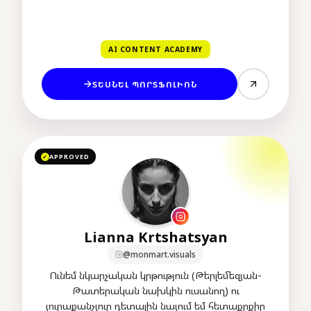
AI CONTENT ACADEMY
ՏԵՍՆԵԼ ՊՈՐՏՖՈԼԻՈՆ
APPROVED
✓
Lianna Krtshatsyan
@monmart.visuals
Ունեմ նկարչական կրթություն (Թերլեմեզյան-
Թատերական նախկին ուսանող) ու
յուրաքանչյուր դետալին նայում եմ հետաքրքիր