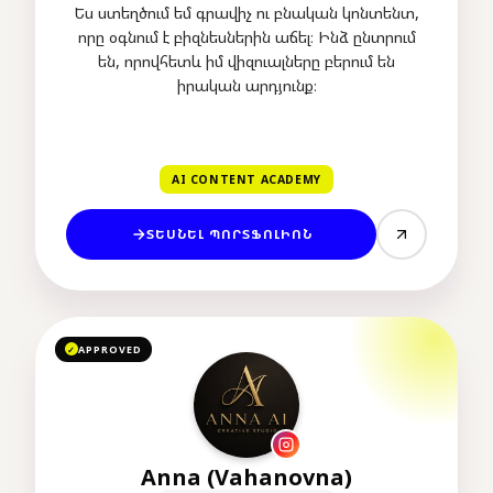
Ես ստեղծում եմ գրավիչ ու բնական կոնտենտ,
որը օգնում է բիզնեսներին աճել։ Ինձ ընտրում
են, որովհետև իմ վիզուալները բերում են
իրական արդյունք։
AI CONTENT ACADEMY
ՏԵՍՆԵԼ ՊՈՐՏՖՈԼԻՈՆ
APPROVED
✓
Anna (Vahanovna)