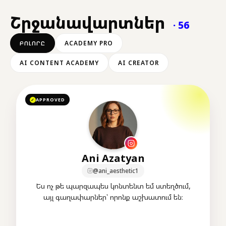
Շրջանավարտներ
· 56
ԲՈԼՈՐԸ
ACADEMY PRO
AI CONTENT ACADEMY
AI CREATOR
APPROVED
✓
Ani Azatyan
@ani_aesthetic1
Ես ոչ թե պարզապես կոնտենտ եմ ստեղծում,
այլ գաղափարներ՝ որոնք աշխատում են։