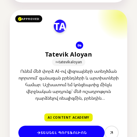
APPROVED
✓
TA
Tatevik Aloyan
tatevikaloyan
Ունեմ մեծ փորձ AI-ով վիզուալների ստեղծման
ոլորտում՝ զանազան բրենդների և արտիստների
համար։ Աշխատում եմ կոնցեպտից մինչև
վերջնական արդյունք՝ մեծ ուշադրություն
դարձնելով ռեալիզմին, բրենդին
համապատասխան մթնոլորտի ստեղծմանը և
ազդեցիկ վիզուալ պատմությանը։
AI CONTENT ACADEMY
ՏԵՍՆԵԼ ՊՈՐՏՖՈԼԻՈՆ