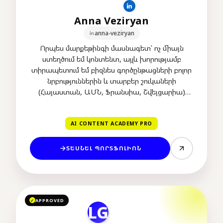
Anna Veziryan
anna-veziryan
Որպես մարքեթինգի մասնագետ՝ ոչ միայն
ստեղծում եմ կոնտենտ, այլև խորությամբ
տիրապետում եմ բիզնես գործընթացների բոլոր
նրբություններին և տարբեր շուկաների
(Հայաստան, ԱՄՆ, Ֆրանսիա, Շվեյցարիա)
առանձնահատկություններին։ Իմ ուժեղ կողմը
զրոյից կրեատիվ գաղափարների գեներացումն
AI CONTENT ACADEMY PRO
է, որը վերածում եմ ռազմավարական
լուծումների։
ՏԵՍՆԵԼ ՊՈՐՏՖՈԼԻՈՆ
APPROVED
✓
LG