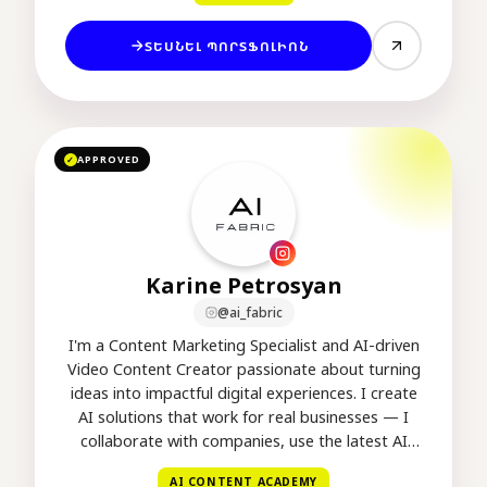
ՏԵՍՆԵԼ ՊՈՐՏՖՈԼԻՈՆ
APPROVED
✓
Karine Petrosyan
@ai_fabric
I'm a Content Marketing Specialist and AI-driven
Video Content Creator passionate about turning
ideas into impactful digital experiences. I create
AI solutions that work for real businesses — I
collaborate with companies, use the latest AI
tools, and deliver each project to completion
AI CONTENT ACADEMY