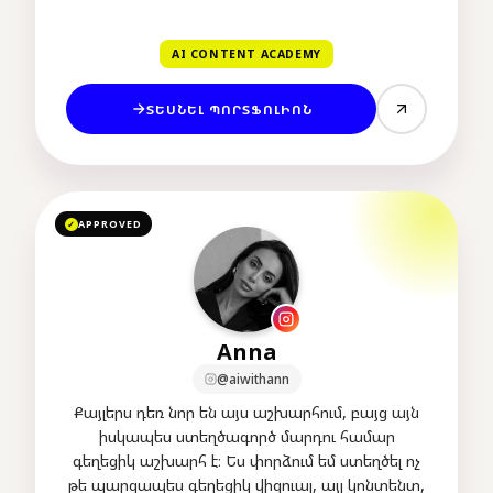
տրամադրել ամբողջական PR փաթեթներ՝
ներառելով տեսլականը պատրաստի
AI CONTENT ACADEMY
վիզուալների վերածելու ծառայությունը։
ՏԵՍՆԵԼ ՊՈՐՏՖՈԼԻՈՆ
APPROVED
✓
Anna
@aiwithann
Քայլերս դեռ նոր են այս աշխարհում, բայց այն
իսկապես ստեղծագործ մարդու համար
գեղեցիկ աշխարհ է։ Ես փորձում եմ ստեղծել ոչ
թե պարզապես գեղեցիկ վիզուալ, այլ կոնտենտ,