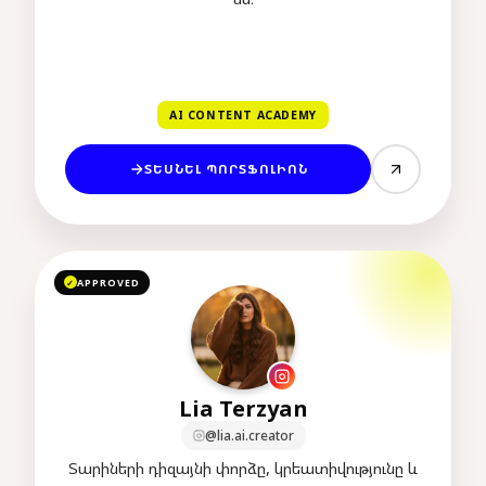
AI CONTENT ACADEMY
ՏԵՍՆԵԼ ՊՈՐՏՖՈԼԻՈՆ
APPROVED
✓
Lia Terzyan
@lia.ai.creator
Տարիների դիզայնի փորձը, կրեատիվությունը և