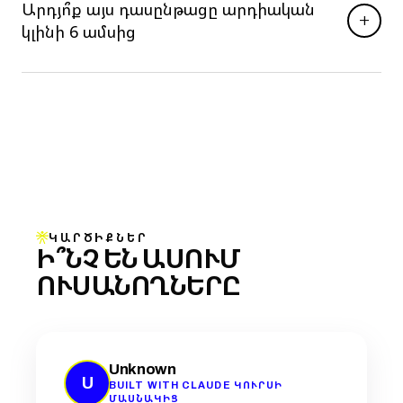
Արդյո՞ք այս դասընթացը արդիական
+
կլինի 6 ամսից
ԿԱՐԾԻՔՆԵՐ
Ի՞ՆՉ ԵՆ ԱՍՈՒՄ
ՈՒՍԱՆՈՂՆԵՐԸ
Unknown
U
BUILT WITH CLAUDE ԿՈՒՐՍԻ
ՄԱՍՆԱԿԻՑ