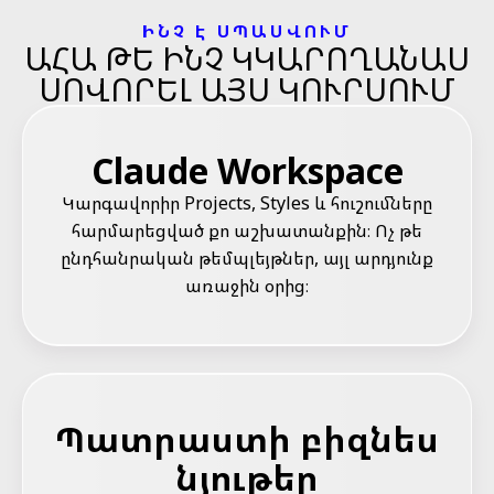
ԻՆՉ Է ՍՊԱՍՎՈՒՄ
ԱՀԱ ԹԵ ԻՆՉ ԿԿԱՐՈՂԱՆԱՍ
ՍՈՎՈՐԵԼ ԱՅՍ ԿՈՒՐՍՈՒՄ
Claude Workspace
Կարգավորիր Projects, Styles և հուշումները
հարմարեցված քո աշխատանքին։ Ոչ թե
ընդհանրական թեմպլեյթներ, այլ արդյունք
առաջին օրից։
Պատրաստի բիզնես
նյութեր