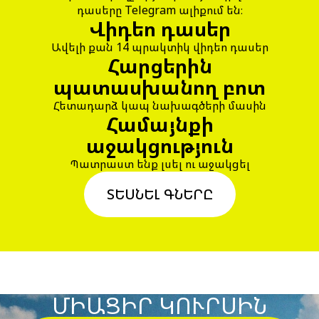
դասերը Telegram ալիքում են։
Վիդեո դասեր
Ավելի քան 14 պրակտիկ վիդեո դասեր
Հարցերին
պատասխանող բոտ
Հետադարձ կապ նախագծերի մասին
Համայնքի
աջակցություն
Պատրաստ ենք լսել ու աջակցել
ՏԵՍՆԵԼ ԳՆԵՐԸ
ՄԻԱՑԻՐ ԿՈՒՐՍԻՆ