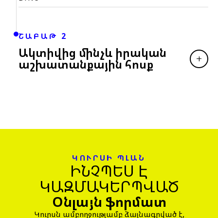
ՇԱԲԱԹ 2
Ակտիվից մինչև իրական
+
աշխատանքային հոսք
ԿՈՒՐՍԻ ՊԼԱՆ
ԻՆՉՊԵՍ Է
ԿԱԶՄԱԿԵՐՊՎԱԾ
Օնլայն ֆորմատ
Կուրսն ամբողջությամբ ձայնագրված է,