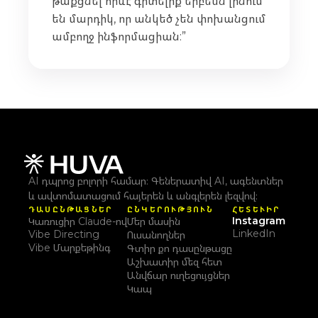
թաքցնել որևէ գիտելիք երբեմն լինում
են մարդիկ, որ անկեծ չեն փոխանցում
ամբողջ ինֆորմացիան:”
AI դպրոց բոլորի համար։ Գեներատիվ AI, ագենտներ
և ավտոմատացում հայերեն և անգլերեն լեզվով։
ԴԱՍԸՆԹԱՑՆԵՐ
ԸՆԿԵՐՈՒԹՅՈՒՆ
ՀԵՏԵՒԻՐ
Instagram
Կառուցիր Claude-ով
Մեր մասին
LinkedIn
Vibe Directing
Ուսանողներ
Vibe Մարքեթինգ
Գտիր քո դասընթացը
Աշխատիր մեզ հետ
Անվճար ուղեցույցներ
Կապ