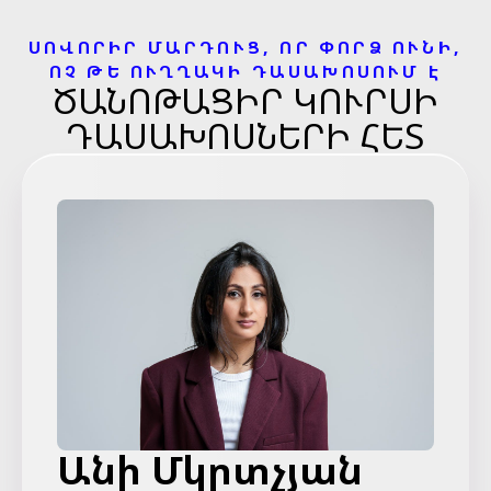
ՍՈՎՈՐԻՐ ՄԱՐԴՈՒՑ, ՈՐ ՓՈՐՁ ՈՒՆԻ,
ՈՉ ԹԵ ՈՒՂՂԱԿԻ ԴԱՍԱԽՈՍՈՒՄ Է
ԾԱՆՈԹԱՑԻՐ ԿՈՒՐՍԻ
ԴԱՍԱԽՈՍՆԵՐԻ ՀԵՏ
Անի Մկրտչյան