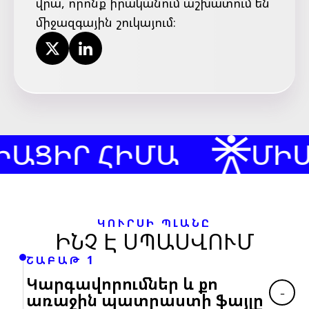
վրա, որոնք իրականում աշխատում են
միջազգային շուկայում։
ԻՐ ՀԻՄԱ
ՄԻԱՑԻ
ԿՈՒՐՍԻ ՊԼԱՆԸ
ԻՆՉ Է ՍՊԱՍՎՈՒՄ
ՇԱԲԱԹ 1
Կարգավորումներ և քո
−
առաջին պատրաստի ֆայլը