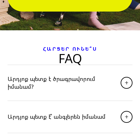
ՀԱՐՑԵՐ ՈՒՆԵ՞Ս
FAQ
Արդյոք պետք է ծրագրավորում
+
իմանամ?
+
Արդյոք պետք է՞ անգլերեն իմանամ