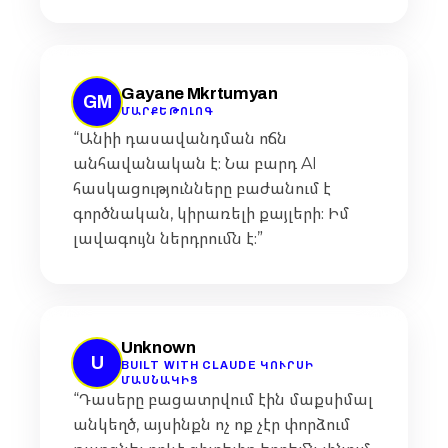
Gayane Mkrtumyan
GM
ՄԱՐՔԵԹՈԼՈԳ
“Անիի դասավանդման ոճն
անհավանական է։ Նա բարդ AI
հասկացությունները բաժանում է
գործնական, կիրառելի քայլերի։ Իմ
լավագույն ներդրումն է։”
Unknown
U
BUILT WITH CLAUDE ԿՈՒՐՍԻ
ՄԱՍՆԱԿԻՑ
“Դասերը բացատրվում էին մաքսիմալ
անկեղծ, այսինքն ոչ ոք չէր փորձում