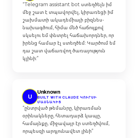
“Telegram assistant bot ստեղծելն իմ
մեջ շատ է տպավորվել, կիրառեցի իմ
շախմատի ակադեմիայի բիզնես-
նախագծում, հիմա մեծ հաճույքով
սկսելու եմ փնտրել հաճախորդներ, որ
իրենց համար էլ ստեղծեմ։ Կարծում եմ
դա շատ վաճառվող ծառայություն
կլինի։”
Unknown
U
BUILT WITH CLAUDE ԿՈՒՐՍԻ
ՄԱՍՆԱԿԻՑ
“ընտրված թեմանրը, կիրառման
օրինակները, հետադարձ կապը,
համայնքը, միջավայր էր ստեղծվում,
որպեսզի արդյունավետ լինի”