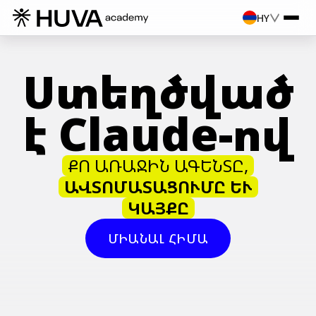
HY
Ստեղծված
է Claude-ով
ՔՈ ԱՌԱՋԻՆ ԱԳԵՆՏԸ,
ԱՎՏՈՄԱՏԱՑՈՒՄԸ ԵՒ
ԿԱՅՔԸ
ՄԻԱՆԱԼ ՀԻՄԱ